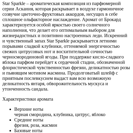
Star Sparkle – ароматическая композиция из парфюмерной
серии Аскания, которая раскрывает в воздухе гармоничное
созвучие цветочно-фруктовых аккордов, несущих в себе
сплошное ольфакторное наслаждение. Аромат от Брокард
характеризуется особой яркостью своего солнечного
наполнения, что делает его оптимальным выбором для
жизнерадостных и позитивно настроенных леди. Искренний
и чувственный запах Star Sparkle раскрывается летними
порывами сладкой клубники, оттеняемой энергичностью
свежих цитрусовых нот и восхитительной сочностью
черносмородиновой ягоды. При поддержке кисло-сладкого
яблока парфюм перейдет к сердечной стадии, обозначенной
флористической чувственностью фрезии, деликатностью розы
и пьянящим мотивом жасмина. Продолговатый шлейф с
приятным послевкусием выдаст вам всю возможную
деликатность янтаря, обворожительность мускуса и
утонченность сандала.
Характеристики аромата
Верхние ноты
черная смородина, клубника, цитрус, яблоко
Средние ноты
фрезия, роза, жасмин
Базовые ноты