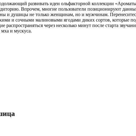
родолжающий развивать идеи ольфакторной коллекции «Ароматы
диторию. Впрочем, многие пользователи позиционируют данный 
ы и душицы не только женщинам, но и мужчинам. Перенеситесь 
дкими и сочными малиновыми ягодами диких сортов, которые п
е распространяться через несколько минут после старта звуча
 мха и мускуса.
шица