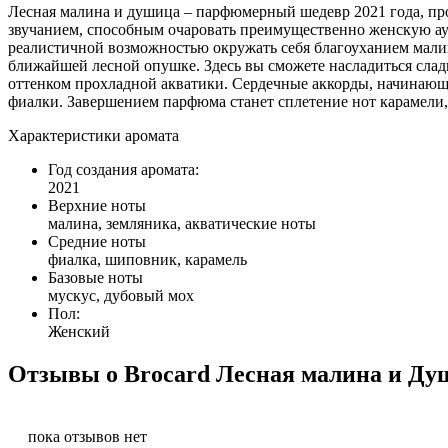
Лесная малина и душица – парфюмерный шедевр 2021 года, п
звучанием, способным очаровать преимущественно женскую ау
реалистичной возможностью окружать себя благоуханием малин
ближайшей лесной опушке. Здесь вы сможете насладиться сла
оттенком прохладной акватики. Сердечные аккорды, начинающи
фиалки. Завершением парфюма станет сплетение нот карамели,
Характеристики аромата
Год создания аромата:
2021
Верхние ноты
малина, земляника, акватические ноты
Средние ноты
фиалка, шиповник, карамель
Базовые ноты
мускус, дубовый мох
Пол:
Женский
Отзывы о Brocard Лесная малина и Ду
пока отзывов нет