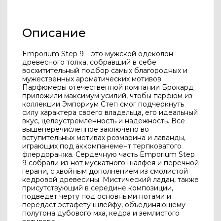
Описание
Emporium Step 9 – это мужской одеколон
древесного толка, собравший в себе
восхитительный подбор самых благородных и
мужественных ароматических мотивов.
Парфюмеры отечественной компании Брокард
приложили максимум усилий, чтобы парфюм из
коллекции Эмпориум Степ смог подчеркнуть
силу характера своего владельца, его идеальный
вкус, целеустремленность и надежность. Все
вышеперечисленное заключено во
вступительных мотивах розмарина и лаванды,
играющих под аккомпанемент терпковатого
флердоранжа. Сердечную часть Emporium Step
9 собрали из нот мускатного шалфея и перечной
герани, с хвойным дополнением из смолистой
кедровой древесины. Мистический ладан, также
присутствующий в середине композиции,
подведет черту под основными нотами и
передаст эстафету шлейфу, объединяющему
полутона дубового мха, кедра и землистого