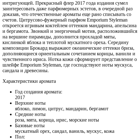
интригующей. Прекрасный флер 2017 года издания сумел
заинтересовать даже парфюмерных эстетов, в очередной раз
доказав, что отечественные ароматы еще рано списывать со
счетов. Цитрусово-фужерный парфюм Emporium Styleman
откроется игривым коктейлем оттенков мандарина, апельсина
и бергамота. Звонкий и энергичный мотив, расположившийся
на вершине пирамиды, дополнится прохладой мяты,
кислинкой яблока и теплотой мускатного ореха. Середину
композиции Брокард выражают океанические оттенки бриза,
дополняющиеся ориентальным сочетанием корицы, ванили и
чувственного ириса. Нотка кожи сформирует представление о
шлейфе Emporium Styleman, где господствуют ноты мускуса,
сандала и древесины.
Характеристики аромата
Год создания аромата:
2017
Верхние ноты
яблоко, лимон, цитрус, мандарин, бергамот
Средние ноты
роза, мята, корица, ирис, морские ноты
Базовые ноты
мускатный орех, сандал, ваниль, мускус, кожа
Пол: