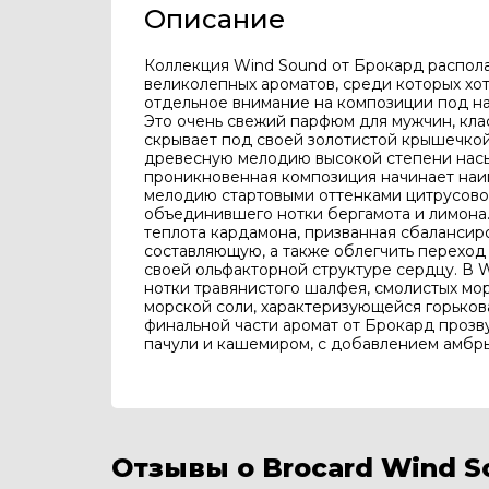
Описание
Коллекция Wind Sound от Брокард распол
великолепных ароматов, среди которых хо
отдельное внимание на композиции под на
Это очень свежий парфюм для мужчин, кла
скрывает под своей золотистой крышечко
древесную мелодию высокой степени насы
проникновенная композиция начинает наи
мелодию стартовыми оттенками цитрусовог
объединившего нотки бергамота и лимона.
теплота кардамона, призванная сбалансир
составляющую, а также облегчить переход
своей ольфакторной структуре сердцу. В W
нотки травянистого шалфея, смолистых мор
морской соли, характеризующейся горьков
финальной части аромат от Брокард прозв
пачули и кашемиром, с добавлением амбры,
Отзывы о Brocard Wind S