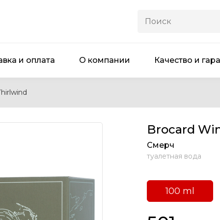
авка и оплата
О компании
Качество и гар
hirlwind
Brocard Win
Смерч
туалетная вода
100 ml