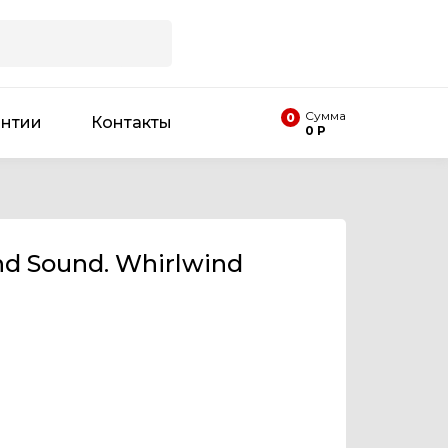
Сумма
0
антии
Контакты
0 Р
d Sound. Whirlwind