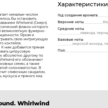
Характеристики
агает немалым числом
Год создания аромата:
телось бы остановить
Верхние ноты
бе
званием Whirlwind (
Смерч
).
ссический флакон которого
Средние ноты
й великолепную фужерно-
лаванда, черны
щенности. Яркая и
грывать свою интригующую
Базовые ноты
о коктейля,
морской аккорд, па
 К ним добавится пряная
Пол:
овать цитрусовую
 к абсолютно другому по
hirlwind его обозначают
ковных семян, а также
атой солоноватостью. В
учит сливочным сандалом,
 мускуса и пряного мха.
ound. Whirlwind